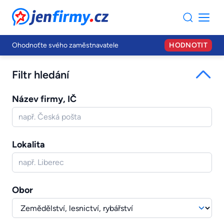
JenFirmy.cz
Ohodnoťte svého zaměstnavatele
HODNOTIT
Filtr hledání
Název firmy, IČ
Lokalita
Obor