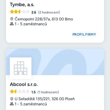
Tymbe, a.s.
2.6
(2 hodnocení)
Černopolní 228/37a, 613 00 Brno
1 - 5 zaměstnanců
PROFIL FIRMY
Abcool s.r.o.
1.5
(1 hodnocení)
U Seřadiště 135/221, 326 00 Plzeň
1 - 5 zaměstnanců