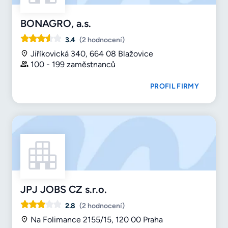
BONAGRO, a.s.
3.4
(2 hodnocení)
Jiříkovická 340, 664 08 Blažovice
100 - 199 zaměstnanců
PROFIL FIRMY
JPJ JOBS CZ s.r.o.
2.8
(2 hodnocení)
Na Folimance 2155/15, 120 00 Praha