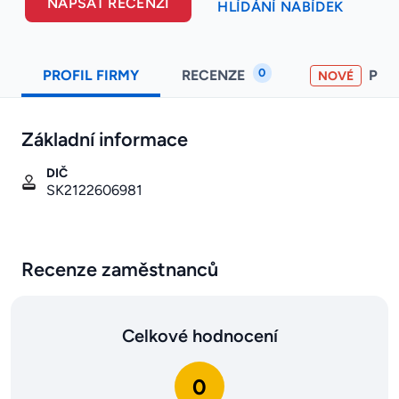
NAPSAT RECENZI
HLÍDÁNÍ NABÍDEK
0
PROFIL FIRMY
RECENZE
PO
NOVÉ
Základní informace
DIČ
SK2122606981
Recenze zaměstnanců
Celkové hodnocení
0