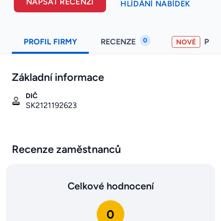
NAPSAT RECENZI
HLÍDÁNÍ NABÍDEK
0
PROFIL FIRMY
RECENZE
PO
NOVÉ
Základní informace
DIČ
SK2121192623
Recenze zaměstnanců
Celkové hodnocení
0