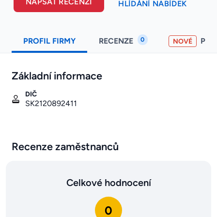
NAPSAT RECENZI
HLÍDÁNÍ NABÍDEK
0
PROFIL FIRMY
RECENZE
PO
NOVÉ
Základní informace
DIČ
SK2120892411
Recenze zaměstnanců
Celkové hodnocení
0