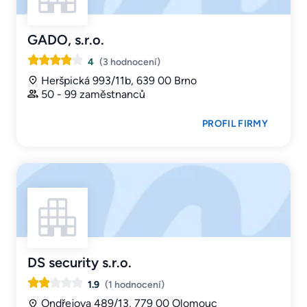
GADO, s.r.o.
4
(3 hodnocení)
Heršpická 993/11b, 639 00 Brno
50 - 99 zaměstnanců
PROFIL FIRMY
DS security s.r.o.
1.9
(1 hodnocení)
Ondřejova 489/13, 779 00 Olomouc