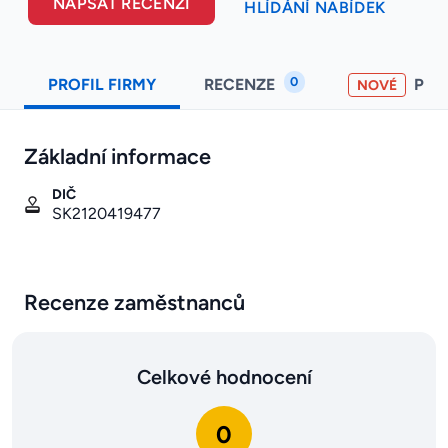
NAPSAT RECENZI
HLÍDÁNÍ NABÍDEK
0
PROFIL FIRMY
RECENZE
PO
NOVÉ
Základní informace
DIČ
SK2120419477
Recenze zaměstnanců
Celkové hodnocení
0