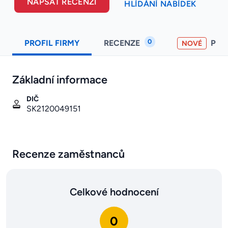
NAPSAT RECENZI
HLÍDÁNÍ NABÍDEK
0
PROFIL FIRMY
RECENZE
PO
NOVÉ
Základní informace
DIČ
SK2120049151
Recenze zaměstnanců
Celkové hodnocení
0