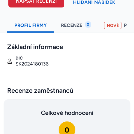
NAPSAT RECENZI
HLÍDÁNÍ NABÍDEK
0
PROFIL FIRMY
RECENZE
PO
NOVÉ
Základní informace
DIČ
SK2024180136
Recenze zaměstnanců
Celkové hodnocení
0