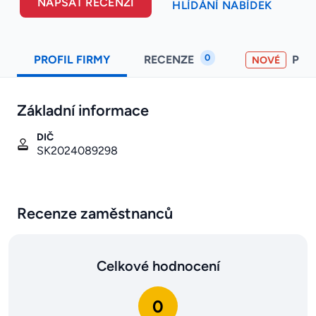
NAPSAT RECENZI
HLÍDÁNÍ NABÍDEK
0
PROFIL FIRMY
RECENZE
PO
NOVÉ
Základní informace
DIČ
SK2024089298
Recenze zaměstnanců
Celkové hodnocení
0