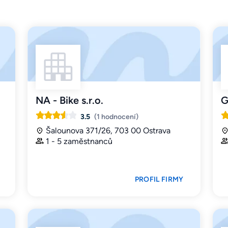
NA - Bike s.r.o.
G
3.5
(1 hodnocení)
Šalounova 371/26, 703 00 Ostrava
1 - 5 zaměstnanců
PROFIL FIRMY