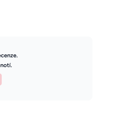
ecenze.
notí.