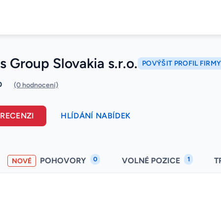
s Group Slovakia s.r.o.
POVÝŠIT PROFIL FIRM
0
(0 hodnocení)
 RECENZI
HLÍDÁNÍ NABÍDEK
0
1
POHOVORY
VOLNÉ POZICE
T
NOVÉ