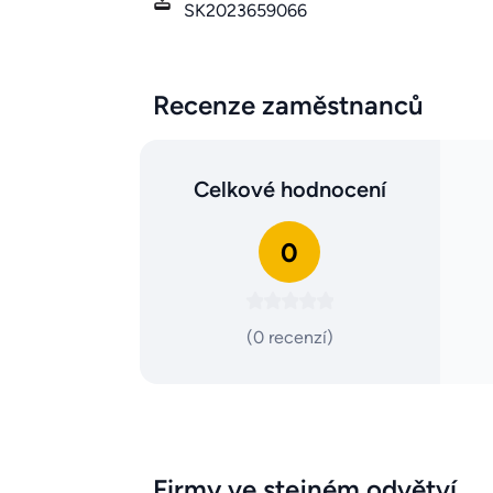
SK2023659066
Recenze zaměstnanců
Celkové hodnocení
0
(0 recenzí)
Firmy ve stejném odvětví