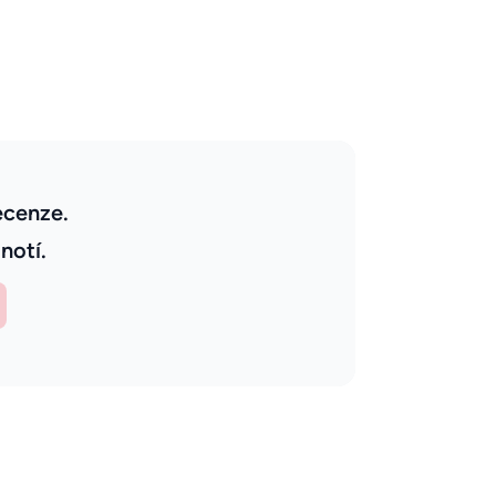
ecenze.
notí.