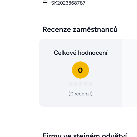
SK2023368787
Recenze zaměstnanců
Celkové hodnocení
0
(0 recenzí)
Firmy ve stejném odvětví