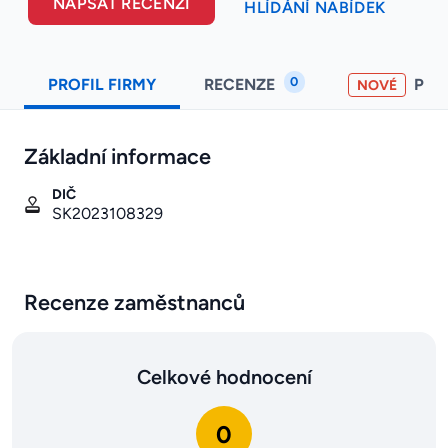
NAPSAT RECENZI
HLÍDÁNÍ NABÍDEK
0
PROFIL FIRMY
RECENZE
PO
NOVÉ
Základní informace
DIČ
SK2023108329
Recenze zaměstnanců
Celkové hodnocení
0