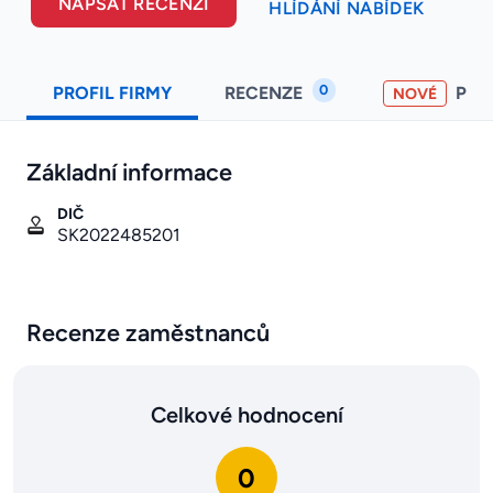
NAPSAT RECENZI
HLÍDÁNÍ NABÍDEK
0
PROFIL FIRMY
RECENZE
PO
NOVÉ
Základní informace
DIČ
SK2022485201
Recenze zaměstnanců
Celkové hodnocení
0