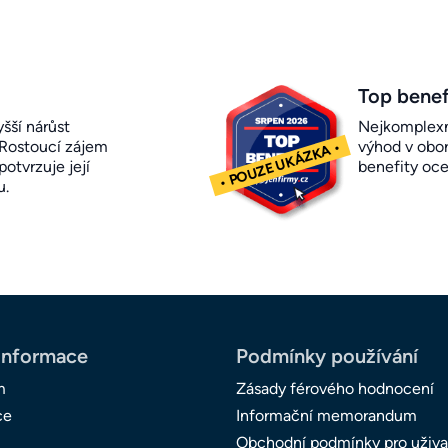
Top benef
šší nárůst
Nejkomplexn
 Rostoucí zájem
výhod v obor
otvrzuje její
benefity oc
u.
informace
Podmínky používání
m
Zásady férového hodnocení
ce
Informační memorandum
Obchodní podmínky pro uživa