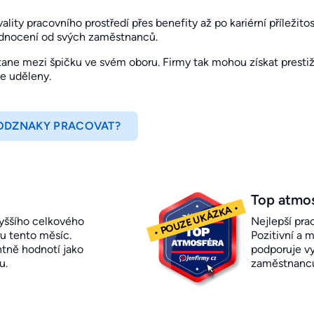
ity pracovního prostředí přes benefity až po kariérní příležitosti
odnocení od svých zaměstnanců.
ne mezi špičku ve svém oboru. Firmy tak mohou získat prestižn
je uděleny.
 ODZNAKY PRACOVAT?
Top atmo
yššího celkového
Nejlepší pra
u tento měsíc.
Pozitivní a m
ntně hodnotí jako
podporuje vy
u.
zaměstnanc