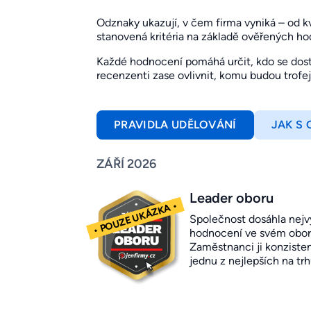
Odznaky ukazují, v čem firma vyniká – od kval
stanovená kritéria na základě ověřených h
Každé hodnocení pomáhá určit, kdo se dosta
recenzenti zase ovlivnit, komu budou trofe
PRAVIDLA UDĚLOVÁNÍ
JAK S
ZÁŘÍ 2026
Leader oboru
Společnost dosáhla nejv
hodnocení ve svém obor
Zaměstnanci ji konziste
jednu z nejlepších na trh