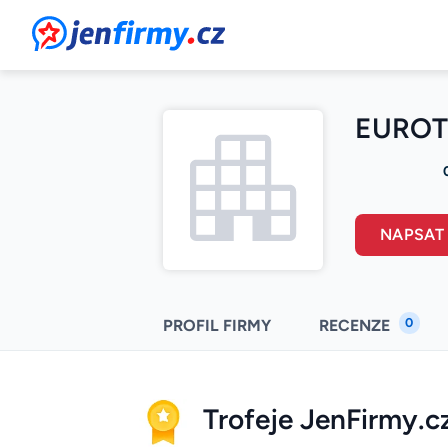
JenFirmy.cz
EUROTR
NAPSAT
0
PROFIL FIRMY
RECENZE
Trofeje JenFirmy.c