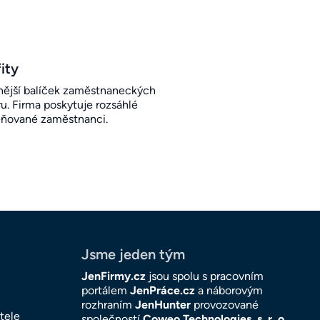
ity
ější balíček zaměstnaneckých
u. Firma poskytuje rozsáhlé
eňované zaměstnanci.
Jsme jeden tým
JenFirmy.cz
jsou spolu s pracovním
portálem
JenPráce.cz
a náborovým
rozhraním
JenHunter
provozované
tele
společností
Coweo Technologies, s. r. o
.