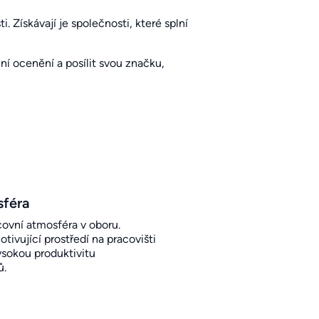
. Získávají je společnosti, které splní
í ocenění a posílit svou značku,
sféra
covní atmosféra v oboru.
otivující prostředí na pracovišti
sokou produktivitu
ů.