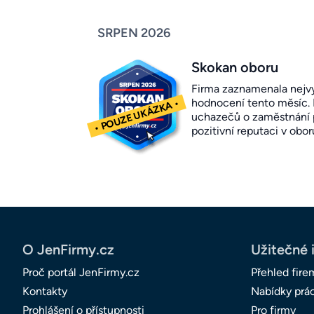
SRPEN 2026
Skokan oboru
Firma zaznamenala nejvy
hodnocení tento měsíc.
uchazečů o zaměstnání p
pozitivní reputaci v obor
O JenFirmy.cz
Užitečné 
Proč portál JenFirmy.cz
Přehled fire
Kontakty
Nabídky prá
Prohlášení o přístupnosti
Pro firmy