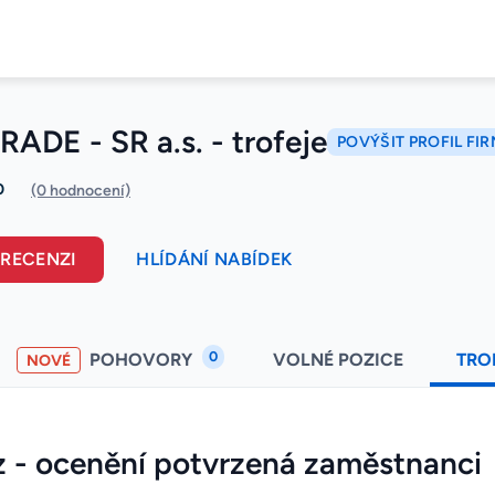
ADE - SR a.s. - trofeje
POVÝŠIT PROFIL FI
0
(0 hodnocení)
 RECENZI
HLÍDÁNÍ NABÍDEK
0
POHOVORY
VOLNÉ POZICE
TRO
NOVÉ
z - ocenění potvrzená zaměstnanci