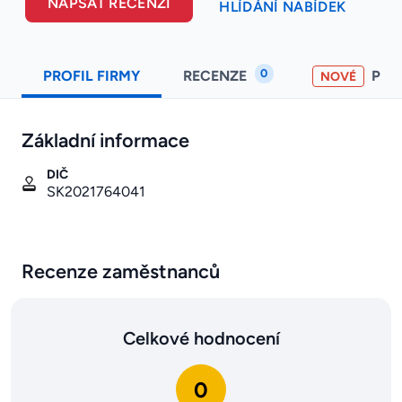
NAPSAT RECENZI
HLÍDÁNÍ NABÍDEK
0
PROFIL FIRMY
RECENZE
PO
NOVÉ
Základní informace
DIČ
SK2021764041
Recenze zaměstnanců
Celkové hodnocení
0