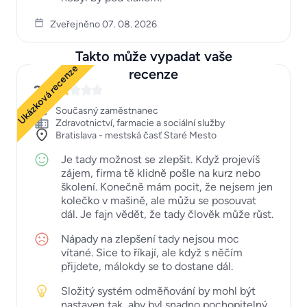
Zveřejněno 07. 08. 2026
Takto může vypadat vaše
Ukázková recenze
recenze
2
Současný zaměstnanec
Zdravotnictví, farmacie a sociální služby
Bratislava - mestská časť Staré Mesto
Je tady možnost se zlepšit. Když projevíš
zájem, firma tě klidně pošle na kurz nebo
školení. Konečně mám pocit, že nejsem jen
kolečko v mašině, ale můžu se posouvat
dál. Je fajn vědět, že tady člověk může růst.
Nápady na zlepšení tady nejsou moc
vítané. Sice to říkají, ale když s něčím
přijdete, málokdy se to dostane dál.
Složitý systém odměňování by mohl být
nastaven tak, aby byl snadno pochopitelný