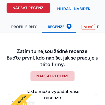
NAPSAT RECENZI
HLÍDÁNÍ NABÍDEK
0
PROFIL FIRMY
RECENZE
PO
NOVÉ
Zatím tu nejsou žádné recenze.
Buďte první, kdo napíše, jak se pracuje u
této firmy.
NAPSAT RECENZI
Takto může vypadat vaše
Ukázková recenze
recenze
3