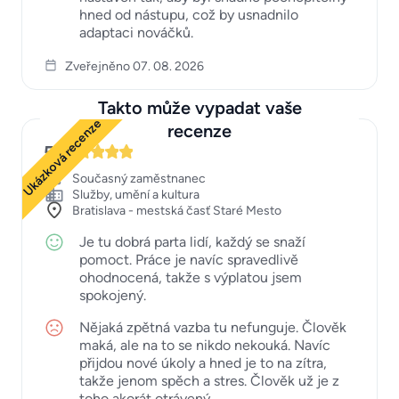
hned od nástupu, což by usnadnilo
adaptaci nováčků.
Zveřejněno 07. 08. 2026
Takto může vypadat vaše
Ukázková recenze
recenze
5
Současný zaměstnanec
Služby, umění a kultura
Bratislava - mestská časť Staré Mesto
Je tu dobrá parta lidí, každý se snaží
pomoct. Práce je navíc spravedlivě
ohodnocená, takže s výplatou jsem
spokojený.
Nějaká zpětná vazba tu nefunguje. Člověk
maká, ale na to se nikdo nekouká. Navíc
přijdou nové úkoly a hned je to na zítra,
takže jenom spěch a stres. Člověk už je z
toho akorát otrávený.