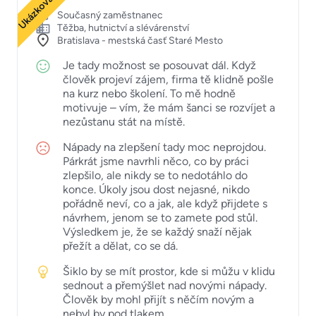
Současný zaměstnanec
Těžba, hutnictví a slévárenství
Bratislava - mestská časť Staré Mesto
Je tady možnost se posouvat dál. Když
člověk projeví zájem, firma tě klidně pošle
na kurz nebo školení. To mě hodně
motivuje – vím, že mám šanci se rozvíjet a
nezůstanu stát na místě.
Nápady na zlepšení tady moc neprojdou.
Párkrát jsme navrhli něco, co by práci
zlepšilo, ale nikdy se to nedotáhlo do
konce. Úkoly jsou dost nejasné, nikdo
pořádně neví, co a jak, ale když přijdete s
návrhem, jenom se to zamete pod stůl.
Výsledkem je, že se každý snaží nějak
přežít a dělat, co se dá.
Šiklo by se mít prostor, kde si můžu v klidu
sednout a přemýšlet nad novými nápady.
Člověk by mohl přijít s něčím novým a
nebyl by pod tlakem.