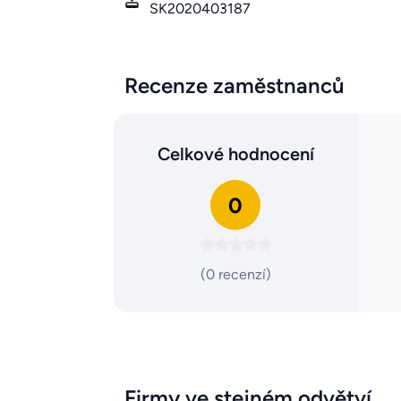
SK2020403187
Recenze zaměstnanců
Celkové hodnocení
0
(0 recenzí)
Firmy ve stejném odvětví