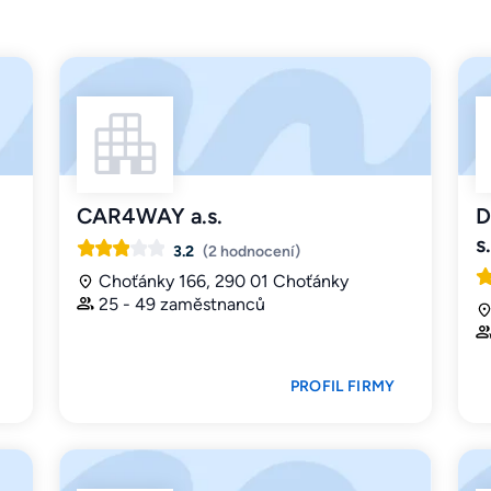
CAR4WAY a.s.
D
s.
3.2
(2 hodnocení)
Choťánky 166, 290 01 Choťánky
25 - 49 zaměstnanců
PROFIL FIRMY