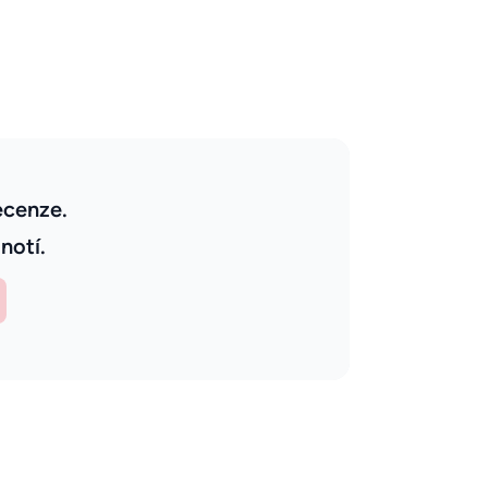
ecenze.
notí.