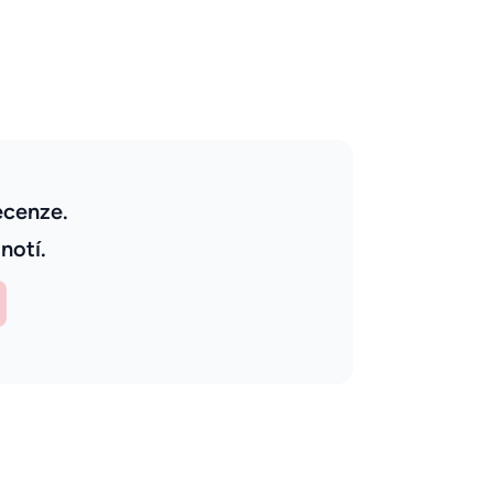
ecenze.
notí.