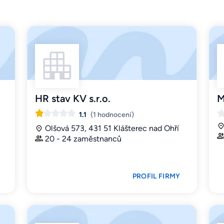
HR stav KV s.r.o.
M
1.1
(1 hodnocení)
Olšová 573, 431 51 Klášterec nad Ohří
20 - 24 zaměstnanců
PROFIL FIRMY