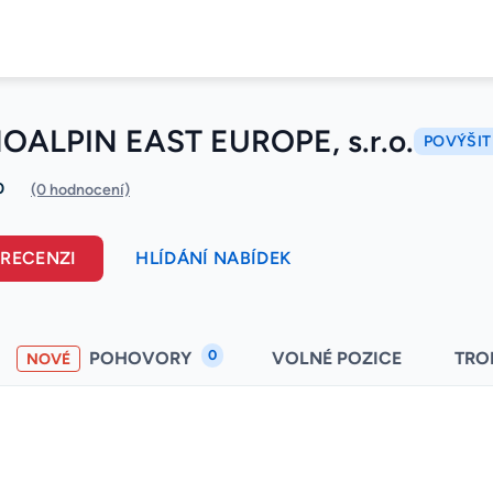
ALPIN EAST EUROPE, s.r.o.
POVÝŠIT
0
(0 hodnocení)
 RECENZI
HLÍDÁNÍ NABÍDEK
0
POHOVORY
VOLNÉ POZICE
TRO
NOVÉ