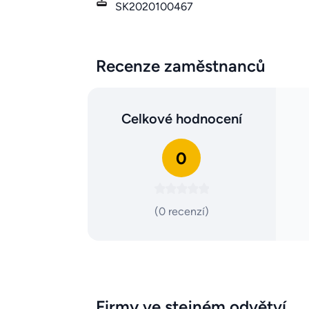
SK2020100467
Recenze zaměstnanců
Celkové hodnocení
0
(0 recenzí)
Firmy ve stejném odvětví