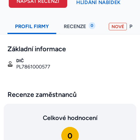
NAPSAT RECENZI
HLÍDÁNÍ NABÍDEK
0
PROFIL FIRMY
RECENZE
PO
NOVÉ
Základní informace
DIČ
PL7861000577
Recenze zaměstnanců
Celkové hodnocení
0