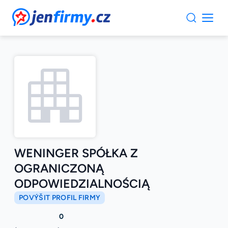
JenFirmy.cz
WENINGER SPÓŁKA Z
OGRANICZONĄ
ODPOWIEDZIALNOŚCIĄ
POVÝŠIT PROFIL FIRMY
0