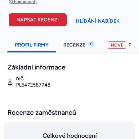
(0 hodnocení)
NAPSAT RECENZI
HLÍDÁNÍ NABÍDEK
0
PROFIL FIRMY
RECENZE
PO
NOVÉ
Základní informace
DIČ
PL6472587748
Recenze zaměstnanců
Celkové hodnocení