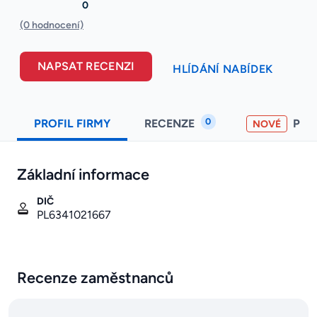
0
(0 hodnocení)
NAPSAT RECENZI
HLÍDÁNÍ NABÍDEK
0
PROFIL FIRMY
RECENZE
PO
NOVÉ
Základní informace
DIČ
PL6341021667
Recenze zaměstnanců