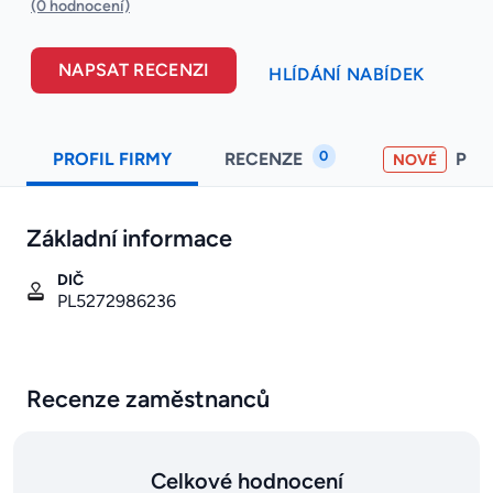
(0 hodnocení)
NAPSAT RECENZI
HLÍDÁNÍ NABÍDEK
0
PROFIL FIRMY
RECENZE
PO
NOVÉ
Základní informace
DIČ
PL5272986236
Recenze zaměstnanců
Celkové hodnocení