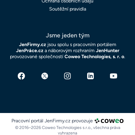
Ochrana osobních údajů
Soutěžní pravidla
Jsme jeden tým
JenFirmy.cz
jsou spolu s pracovním portálem
JenPráce.cz
a náborovým rozhraním
JenHunter
provozované společností
Coweo Technologies, s. r. o
.
Pracovní portál JenFirmy.cz provozuje
© 2016–2026 Coweo Technologies s.r.o.,
všechna práva
vyhrazena