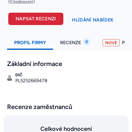
(0 hodnocení)
NAPSAT RECENZI
HLÍDÁNÍ NABÍDEK
0
PROFIL FIRMY
RECENZE
PO
NOVÉ
Základní informace
DIČ
PL5252669478
Recenze zaměstnanců
Celkové hodnocení