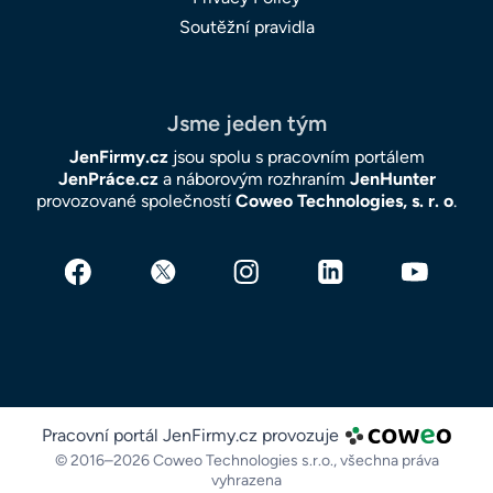
Soutěžní pravidla
Jsme jeden tým
JenFirmy.cz
jsou spolu s pracovním portálem
JenPráce.cz
a náborovým rozhraním
JenHunter
provozované společností
Coweo Technologies, s. r. o
.
Pracovní portál JenFirmy.cz provozuje
© 2016–2026 Coweo Technologies s.r.o.,
všechna práva
vyhrazena