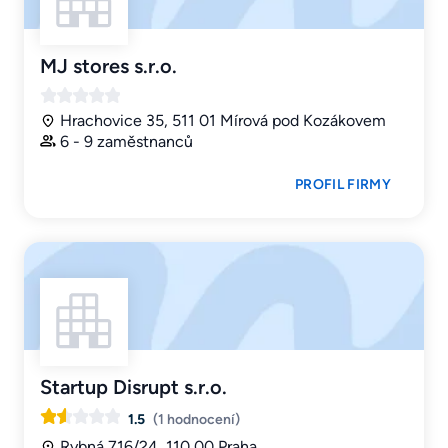
MJ stores s.r.o.
Hrachovice 35, 511 01 Mírová pod Kozákovem
6 - 9 zaměstnanců
PROFIL FIRMY
Startup Disrupt s.r.o.
1.5
(1 hodnocení)
Rybná 716/24, 110 00 Praha