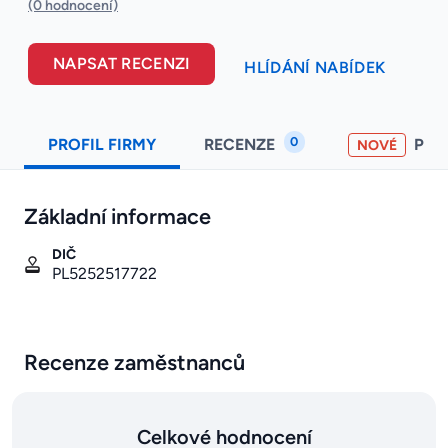
(0 hodnocení)
NAPSAT RECENZI
HLÍDÁNÍ NABÍDEK
0
PROFIL FIRMY
RECENZE
PO
NOVÉ
Základní informace
DIČ
PL5252517722
Recenze zaměstnanců
Celkové hodnocení