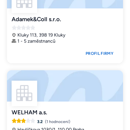
Adamek&Coll s.r.o.
Kluky 113, 398 19 Kluky
1 - 5 zaměstnanců
PROFIL FIRMY
WELHAM a.s.
3.2
(1 hodnocení)
Havlíčkova 1030/1, 110 00 Praha