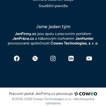
Soutěžní pravidla
Jsme jeden tým
JenFirmy.cz
jsou spolu s pracovním portálem
JenPráce.cz
a náborovým rozhraním
JenHunter
provozované společností
Coweo Technologies, s. r. o
.
Pracovní portál JenFirmy.cz provozuje
© 2016–2026 Coweo Technologies s.r.o.,
všechna práva
vyhrazena