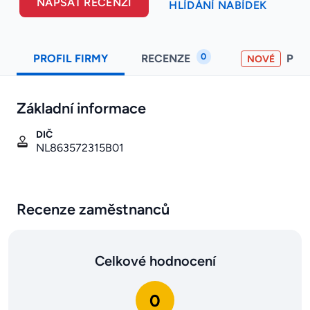
NAPSAT RECENZI
HLÍDÁNÍ NABÍDEK
0
PROFIL FIRMY
RECENZE
PO
NOVÉ
Základní informace
DIČ
NL863572315B01
Recenze zaměstnanců
Celkové hodnocení
0