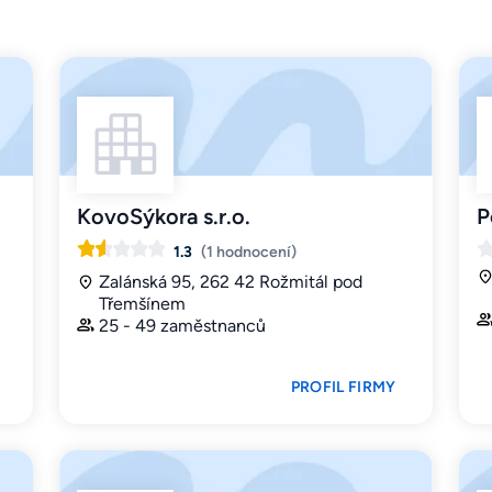
KovoSýkora s.r.o.
P
1.3
(1 hodnocení)
Zalánská 95, 262 42 Rožmitál pod
Třemšínem
25 - 49 zaměstnanců
PROFIL FIRMY