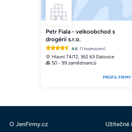
Petr Fiala - velkoobchod s
drogérií s.r.o.
4.6
(1 hodnocení)
Hlavní 74/12, 362 63 Dalovice
50 - 99 zaměstnanců
PROFIL FIRMY
O JenFirmy.cz
Užitečné 