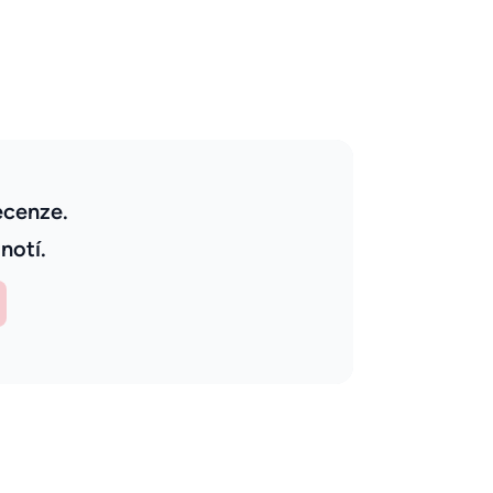
ecenze.
notí.