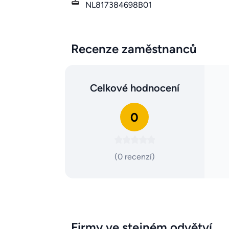
NL817384698B01
Recenze zaměstnanců
Celkové hodnocení
0
(0 recenzí)
Firmy ve stejném odvětví