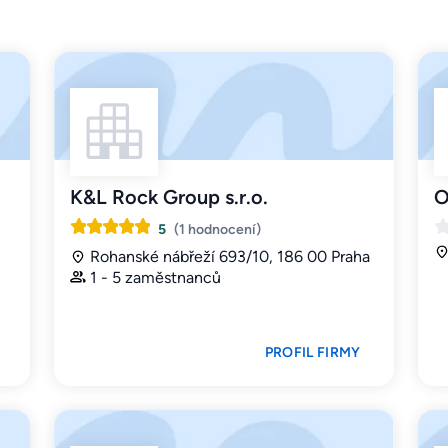
K&L Rock Group s.r.o.
O
5
(1 hodnocení)
Rohanské nábřeží 693/10, 186 00 Praha
1 - 5 zaměstnanců
PROFIL FIRMY