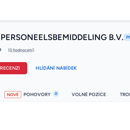
 PERSONEELSBEMIDDELING B.V.
P
0
(0 hodnocení)
 RECENZI
HLÍDÁNÍ NABÍDEK
0
POHOVORY
VOLNÉ POZICE
TRO
NOVÉ