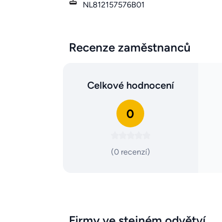
NL812157576B01
Recenze zaměstnanců
Celkové hodnocení
0
(0 recenzí)
Firmy ve stejném odvětví