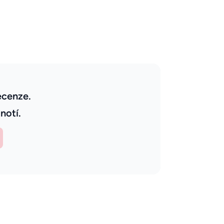
ecenze.
notí.