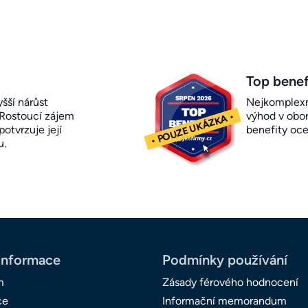
Top benef
šší nárůst
Nejkomplexn
 Rostoucí zájem
výhod v obor
otvrzuje její
benefity oc
u.
informace
Podmínky používání
m
Zásady férového hodnocení
ce
Informační memorandum