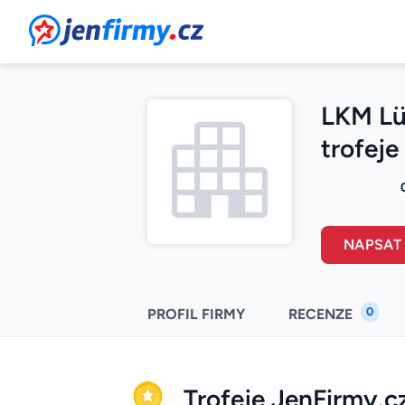
JenFirmy.cz
LKM Lü
trofeje
NAPSAT
0
PROFIL FIRMY
RECENZE
Trofeje JenFirmy.c