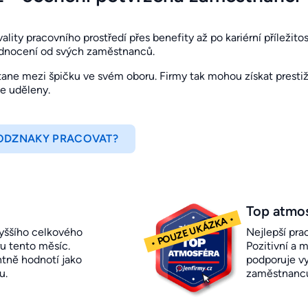
ity pracovního prostředí přes benefity až po kariérní příležitosti
odnocení od svých zaměstnanců.
ne mezi špičku ve svém oboru. Firmy tak mohou získat prestižn
je uděleny.
 ODZNAKY PRACOVAT?
Top atmo
yššího celkového
Nejlepší pra
u tento měsíc.
Pozitivní a m
ntně hodnotí jako
podporuje vy
u.
zaměstnanc