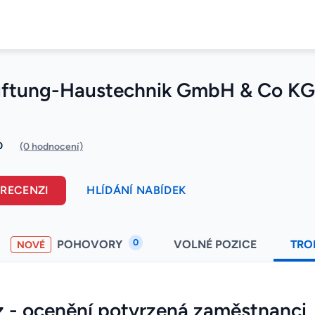
ftung-Haustechnik GmbH & Co KG
0
(0 hodnocení)
 RECENZI
HLÍDÁNÍ NABÍDEK
0
POHOVORY
VOLNÉ POZICE
TRO
NOVÉ
z - ocenění potvrzená zaměstnanci