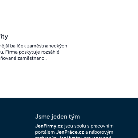
ity
ější balíček zaměstnaneckých
u. Firma poskytuje rozsáhlé
eňované zaměstnanci.
Jsme jeden tým
JenFirmy.cz
jsou spolu s pracovním
portálem
JenPráce.cz
a náborovým