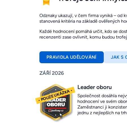
Odznaky ukazují, v čem firma vyniká – od kval
stanovená kritéria na základě ověřených h
Každé hodnocení pomáhá určit, kdo se dosta
recenzenti zase ovlivnit, komu budou trofe
PRAVIDLA UDĚLOVÁNÍ
JAK S
ZÁŘÍ 2026
Leader oboru
Společnost dosáhla nejv
hodnocení ve svém obor
Zaměstnanci ji konziste
jednu z nejlepších na trh