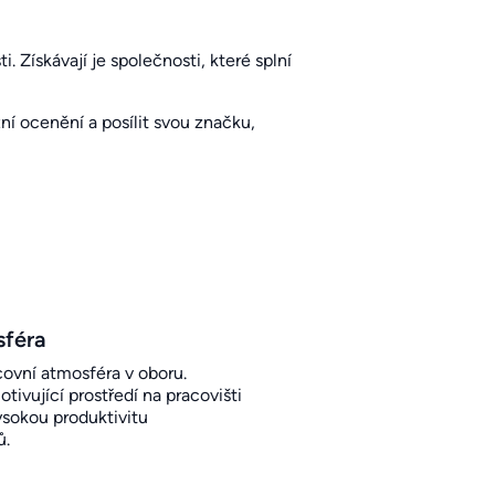
. Získávají je společnosti, které splní
í ocenění a posílit svou značku,
sféra
covní atmosféra v oboru.
otivující prostředí na pracovišti
sokou produktivitu
ů.