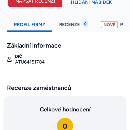
NAPSAT RECENZI
HLÍDÁNÍ NABÍDEK
0
PROFIL FIRMY
RECENZE
PO
NOVÉ
Základní informace
DIČ
ATU64151704
Recenze zaměstnanců
Celkové hodnocení
0