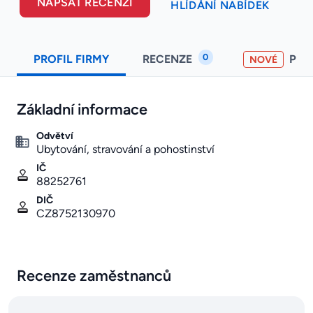
NAPSAT RECENZI
HLÍDÁNÍ NABÍDEK
0
PROFIL FIRMY
RECENZE
PO
NOVÉ
Základní informace
Odvětví
Ubytování, stravování a pohostinství
IČ
88252761
DIČ
CZ8752130970
Recenze zaměstnanců