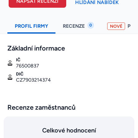
NAPSAT RECENZI
HLÍDÁNÍ NABÍDEK
0
PROFIL FIRMY
RECENZE
PO
NOVÉ
Základní informace
IČ
76500837
DIČ
CZ7903214374
Recenze zaměstnanců
Celkové hodnocení