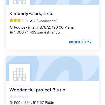
Kimberly-Clark, s.r.o.
2.8
(6 hodnocení)
Pod pekárnami 878/2, 190 00 Praha
1 000 - 1 499 zaměstnanců
PROFIL FIRMY
WoodenHul project 3 s.r.o.
Pěčín 294, 517 57 Pěčín