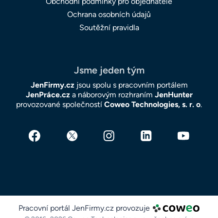
Obchodní podmínky pro objednatele
Ochrana osobních údajů
Soutěžní pravidla
Jsme jeden tým
JenFirmy.cz
jsou spolu s pracovním portálem
JenPráce.cz
a náborovým rozhraním
JenHunter
provozované společností
Coweo Technologies, s. r. o
.
Pracovní portál JenFirmy.cz provozuje