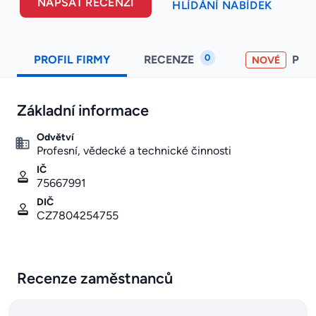
NAPSAT RECENZI
HLÍDÁNÍ NABÍDEK
0
PROFIL FIRMY
RECENZE
PO
NOVÉ
Základní informace
Odvětví
Profesní, vědecké a technické činnosti
IČ
75667991
DIČ
CZ7804254755
Recenze zaměstnanců