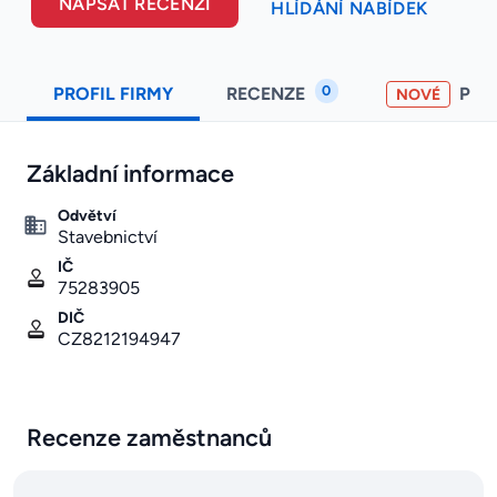
NAPSAT RECENZI
HLÍDÁNÍ NABÍDEK
0
PROFIL FIRMY
RECENZE
PO
NOVÉ
Základní informace
Odvětví
Stavebnictví
IČ
75283905
DIČ
CZ8212194947
Recenze zaměstnanců