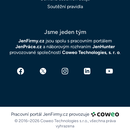
Soutěžní pravidla
Jsme jeden tým
JenFirmy.cz
jsou spolu s pracovním portálem
JenPráce.cz
a náborovým rozhraním
JenHunter
provozované společností
Coweo Technologies, s. r. o
.
Pracovní portál JenFirmy.cz provozuje
© 2016–2026 Coweo Technologies s.r.o.,
všechna práva
vyhrazena