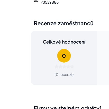
73532886
Recenze zaměstnanců
Celkové hodnocení
0
(0 recenzí)
Firmy ve stejném odvětví