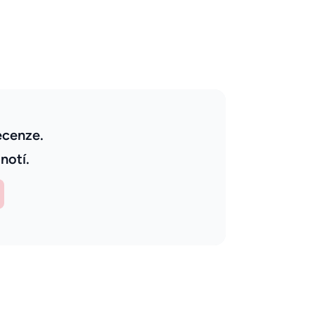
ecenze.
notí.