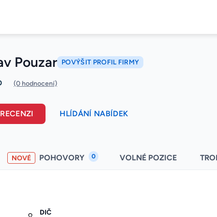
av Pouzar
POVÝŠIT PROFIL FIRMY
0
(0 hodnocení)
 RECENZI
HLÍDÁNÍ NABÍDEK
0
POHOVORY
VOLNÉ POZICE
TRO
NOVÉ
DIČ