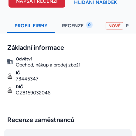
NAPSAT RECENZI
HLÍDÁNÍ NABÍDEK
0
PROFIL FIRMY
RECENZE
PO
NOVÉ
Základní informace
Odvětví
Obchod, nákup a prodej zboží
IČ
73445347
DIČ
CZ8159032046
Recenze zaměstnanců