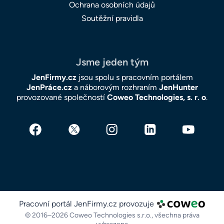
Ochrana osobních údajů
Soutěžní pravidla
Jsme jeden tým
JenFirmy.cz
jsou spolu s pracovním portálem
JenPráce.cz
a náborovým rozhraním
JenHunter
provozované společností
Coweo Technologies, s. r. o
.
Pracovní portál JenFirmy.cz provozuje
© 2016–2026 Coweo Technologies s.r.o.,
všechna práva