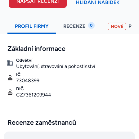
NAPSAT RECENZI
HLÍDÁNÍ NABÍDEK
0
PROFIL FIRMY
RECENZE
PO
NOVÉ
Základní informace
Odvětví
Ubytování, stravování a pohostinství
IČ
73048399
DIČ
CZ7361209944
Recenze zaměstnanců