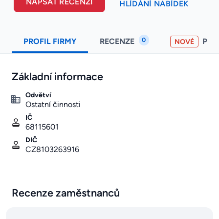
NAPSAT RECENZI
HLÍDÁNÍ NABÍDEK
0
PROFIL FIRMY
RECENZE
PO
NOVÉ
Základní informace
Odvětví
Ostatní činnosti
IČ
68115601
DIČ
CZ8103263916
Recenze zaměstnanců