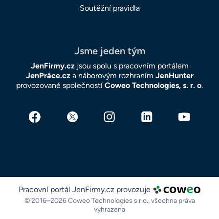
Soutěžní pravidla
Jsme jeden tým
JenFirmy.cz
jsou spolu s pracovním portálem
JenPráce.cz
a náborovým rozhraním
JenHunter
provozované společností
Coweo Technologies, s. r. o
.
Pracovní portál JenFirmy.cz provozuje
© 2016–2026 Coweo Technologies s.r.o.,
všechna práva
vyhrazena