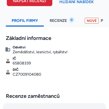
NAPSAT RECENZI
HLÍDÁNÍ NABÍDEK
0
PROFIL FIRMY
RECENZE
PO
NOVÉ
Základní informace
Odvětví
Zemědělství, lesnictví, rybářství
IČ
65808339
DIČ
CZ7009104080
Recenze zaměstnanců