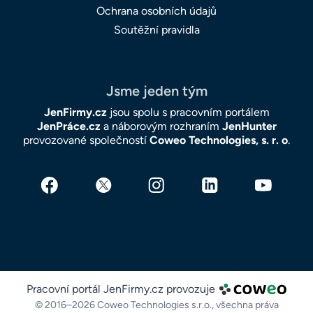
Ochrana osobních údajů
Soutěžní pravidla
Jsme jeden tým
JenFirmy.cz
jsou spolu s pracovním portálem
JenPráce.cz
a náborovým rozhraním
JenHunter
provozované společností
Coweo Technologies, s. r. o
.
Pracovní portál JenFirmy.cz provozuje
© 2016–2026 Coweo Technologies s.r.o.,
všechna práva