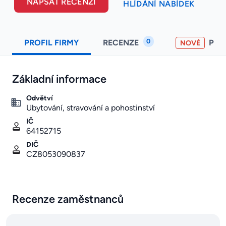
NAPSAT RECENZI
HLÍDÁNÍ NABÍDEK
0
PROFIL FIRMY
RECENZE
PO
NOVÉ
Základní informace
Odvětví
Ubytování, stravování a pohostinství
IČ
64152715
DIČ
CZ8053090837
Recenze zaměstnanců