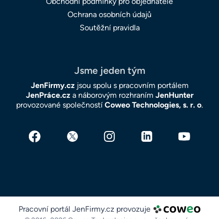
Obchodní podmínky pro objednatele
Ochrana osobních údajů
Soutěžní pravidla
Jsme jeden tým
JenFirmy.cz
jsou spolu s pracovním portálem
JenPráce.cz
a náborovým rozhraním
JenHunter
provozované společností
Coweo Technologies, s. r. o
.
Pracovní portál JenFirmy.cz provozuje