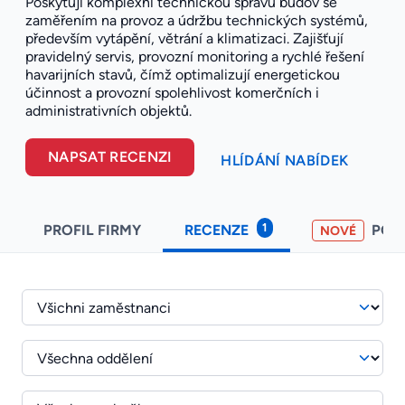
Poskytují komplexní technickou správu budov se
zaměřením na provoz a údržbu technických systémů,
především vytápění, větrání a klimatizaci. Zajišťují
pravidelný servis, provozní monitoring a rychlé řešení
havarijních stavů, čímž optimalizují energetickou
účinnost a provozní spolehlivost komerčních i
administrativních objektů.
NAPSAT RECENZI
HLÍDÁNÍ NABÍDEK
1
PROFIL FIRMY
RECENZE
POH
NOVÉ