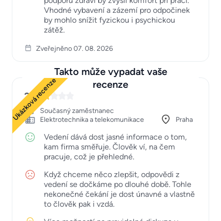
podporu zdraví by zvýšil komfort při práci.
Vhodné vybavení a zázemí pro odpočinek
by mohlo snížit fyzickou i psychickou
zátěž.
Zveřejněno 07. 08. 2026
Takto může vypadat vaše
Ukázková recenze
recenze
2
Současný zaměstnanec
Elektrotechnika a telekomunikace
Praha
Vedení dává dost jasné informace o tom,
kam firma směřuje. Člověk ví, na čem
pracuje, což je přehledné.
Když chceme něco zlepšit, odpovědi z
vedení se dočkáme po dlouhé době. Tohle
nekonečné čekání je dost únavné a vlastně
to člověk pak i vzdá.