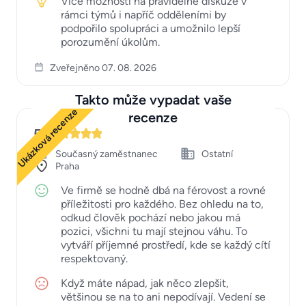
Více možností na pravidelné diskuze v
rámci týmů i napříč odděleními by
podpořilo spolupráci a umožnilo lepší
porozumění úkolům.
Zveřejněno 07. 08. 2026
Takto může vypadat vaše
Ukázková recenze
recenze
5
Současný zaměstnanec
Ostatní
Praha
Ve firmě se hodně dbá na férovost a rovné
příležitosti pro každého. Bez ohledu na to,
odkud člověk pochází nebo jakou má
pozici, všichni tu mají stejnou váhu. To
vytváří příjemné prostředí, kde se každý cítí
respektovaný.
Když máte nápad, jak něco zlepšit,
většinou se na to ani nepodívají. Vedení se