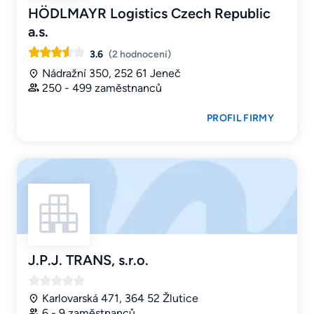
HÖDLMAYR Logistics Czech Republic
a.s.
3.6
(2 hodnocení)
Nádražní 350, 252 61 Jeneč
250 - 499 zaměstnanců
PROFIL FIRMY
J.P.J. TRANS, s.r.o.
Karlovarská 471, 364 52 Žlutice
6 - 9 zaměstnanců