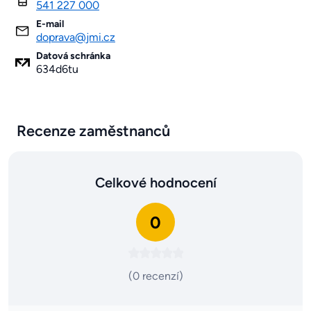
541 227 000
E-mail
doprava@jmi.cz
Datová schránka
634d6tu
Recenze zaměstnanců
Celkové hodnocení
0
(0 recenzí)