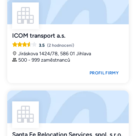
ICOM transport a.s.
3.5
(2 hodnocení)
Jiráskova 1424/78, 586 01 Jihlava
500 - 999 zaměstnanců
PROFIL FIRMY
Santa Fe Relocation Services, spol. s r.o.