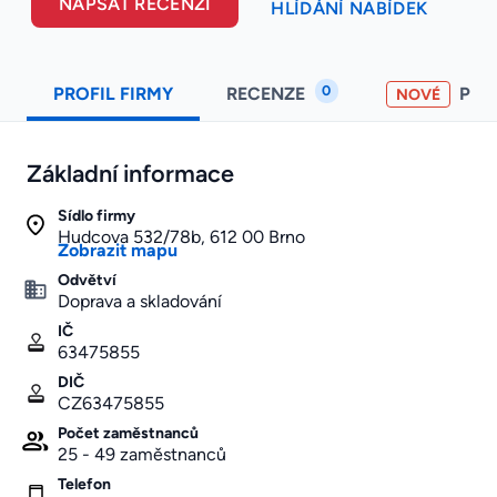
NAPSAT RECENZI
HLÍDÁNÍ NABÍDEK
0
PROFIL FIRMY
RECENZE
PO
NOVÉ
Základní informace
Sídlo firmy
Hudcova 532/78b, 612 00 Brno
Zobrazit mapu
Odvětví
Doprava a skladování
IČ
63475855
DIČ
CZ63475855
Počet zaměstnanců
25 - 49 zaměstnanců
Telefon