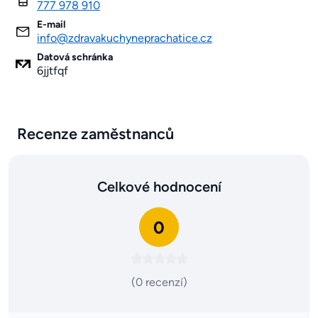
777 978 910
E-mail
info@zdravakuchyneprachatice.cz
Datová schránka
6jjtfqf
Recenze zaměstnanců
Celkové hodnocení
0
(0 recenzí)