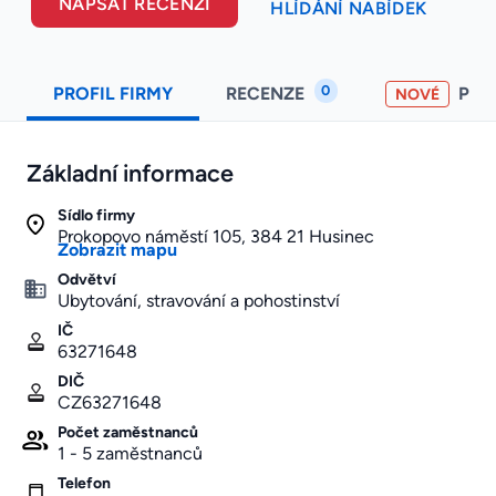
NAPSAT RECENZI
HLÍDÁNÍ NABÍDEK
0
PROFIL FIRMY
RECENZE
PO
NOVÉ
Základní informace
Sídlo firmy
Prokopovo náměstí 105, 384 21 Husinec
Zobrazit mapu
Odvětví
Ubytování, stravování a pohostinství
IČ
63271648
DIČ
CZ63271648
Počet zaměstnanců
1 - 5 zaměstnanců
Telefon