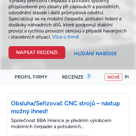
Vyrábějí přenosná čerpadla a potrubní systémy
přizpůsobené pro zásahy při záplavách a povodních,
odvodnění staveb i další průmyslová odvětví.
Specializují se na mobilní čerpadla, potrubní řešení a
dodávky náhradních dílů, které podporují stabilní
provoz a rychlou provozní obnovu v případě havarijních
i stavebních
situací.
Více o firmě
NAPSAT RECENZI
HLÍDÁNÍ NABÍDEK
1
PROFIL FIRMY
RECENZE
POH
NOVÉ
Obsluha/Seřizovač CNC strojů – nástup
možný ihned!
Společnost BBA Hranice je předním výrobcem
mobilních čerpadel a potrubních…