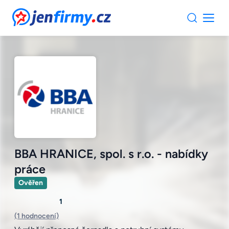
JenFirmy.cz
BBA HRANICE, spol. s r.o. - nabídky
práce
Ověřen
1
(1 hodnocení)