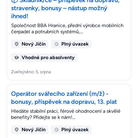
📦 Skladník/ce – příspěvek na dopravu,
stravenky, bonusy – nástup možný
ihned!
Společnost BBA Hranice, přední výrobce mobilních
čerpadel a potrubních systémů,…
Nový Jičín
Plný úvazek
Vhodné pro absolventy
Zveřejněno: 5. srpna
Operátor svářecího zařízení (m/ž) -
bonusy, příspěvek na dopravu, 13. plat
Hledáte stabilní práci, férové ohodnocení a skvělé
benefity? Přidejte se k nám!…
Nový Jičín
Plný úvazek