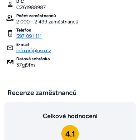
DIČ
CZ61988987
Počet zaměstnanců
2 000 - 2 499 zaměstnanců
Telefon
597 091 111
E-mail
info.prf@osu.cz
Datová schránka
37gj9fm
Recenze zaměstnanců
Celkové hodnocení
4.1