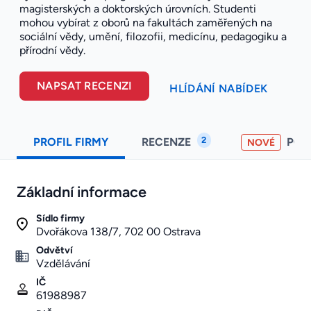
magisterských a doktorských úrovních. Studenti
mohou vybírat z oborů na fakultách zaměřených na
sociální vědy, umění, filozofii, medicínu, pedagogiku a
přírodní vědy.
NAPSAT RECENZI
HLÍDÁNÍ NABÍDEK
2
PROFIL FIRMY
RECENZE
PO
NOVÉ
Základní informace
Sídlo firmy
Dvořákova 138/7, 702 00 Ostrava
Odvětví
Vzdělávání
IČ
61988987