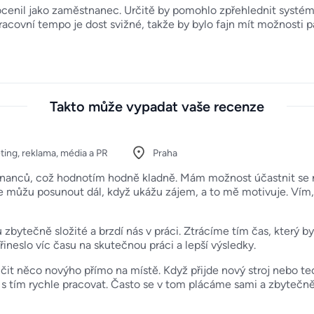
ocenil jako zaměstnanec. Určitě by pomohlo zpřehlednit systé
racovní tempo je dost svižné, takže by bylo fajn mít možnosti 
Takto může vypadat vaše recenze
ting, reklama, média a PR
Praha
tnanců, což hodnotím hodně kladně. Mám možnost účastnit se rů
se můžu posunout dál, když ukážu zájem, a to mě motivuje. Vím,
 zbytečně složité a brzdí nás v práci. Ztrácíme tím čas, který b
neslo víc času na skutečnou práci a lepší výsledky.
učit něco novýho přímo na místě. Když přijde nový stroj nebo te
 s tím rychle pracovat. Často se v tom plácáme sami a zbytečně