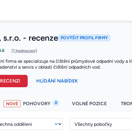
 s.r.o. - recenze
POVÝŠIT PROFIL FIRMY
4.6
(1 hodnocení)
lní firma se specializuje na čištění průmyslové odpadní vody a
adenství a servis v oblasti čištění odpadních vod.
 RECENZI
HLÍDÁNÍ NABÍDEK
0
POHOVORY
VOLNÉ POZICE
TRO
NOVÉ