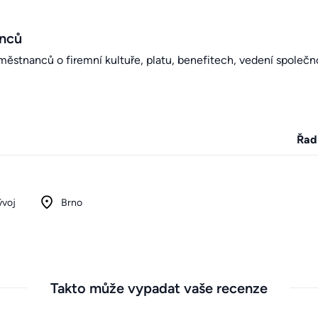
anců
stnanců o firemní kultuře, platu, benefitech, vedení společno
Řad
ývoj
Brno
Takto může vypadat vaše recenze