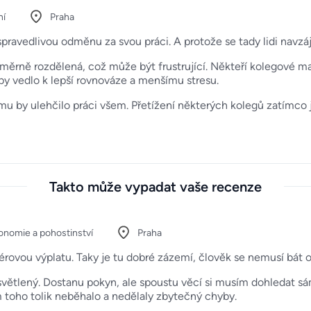
ní
Praha
spravedlivou odměnu za svou práci. A protože se tady lidi navzá
měrně rozdělená, což může být frustrující. Někteří kolegové maj
í by vedlo k lepší rovnováze a menšímu stresu.
ýmu by ulehčilo práci všem. Přetížení některých kolegů zatímco 
Takto může vypadat vaše recenze
onomie a pohostinství
Praha
férovou výplatu. Taky je tu dobré zázemí, člověk se nemusí bát o
větlený. Dostanu pokyn, ale spoustu věcí si musím dohledat sám,
m toho tolik neběhalo a nedělaly zbytečný chyby.