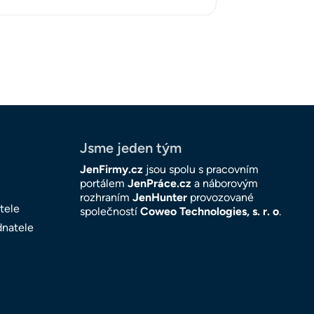
Jsme jeden tým
JenFirmy.cz
jsou spolu s pracovním
portálem
JenPráce.cz
a náborovým
rozhraním
JenHunter
provozované
tele
společností
Coweo Technologies, s. r. o
.
dnatele