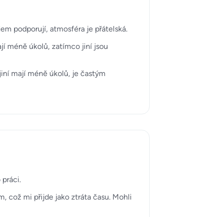
jem podporují, atmosféra je přátelská.
í méně úkolů, zatímco jiní jsou
jiní mají méně úkolů, je častým
 práci.
 což mi přijde jako ztráta času. Mohli