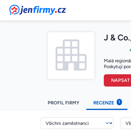
JenFirmy.cz
J & Co.,
Malá regioná
Poskytují por
NAPSAT
1
PROFIL FIRMY
RECENZE