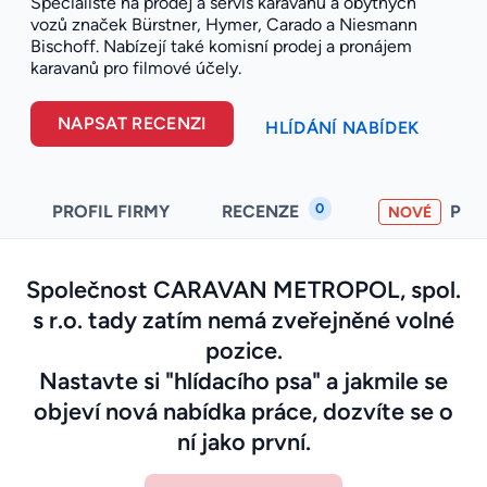
Specialisté na prodej a servis karavanů a obytných
vozů značek Bürstner, Hymer, Carado a Niesmann
Bischoff. Nabízejí také komisní prodej a pronájem
karavanů pro filmové účely.
NAPSAT RECENZI
HLÍDÁNÍ NABÍDEK
0
PROFIL FIRMY
RECENZE
PO
NOVÉ
Společnost CARAVAN METROPOL, spol.
s r.o. tady zatím nemá zveřejněné volné
pozice.
Nastavte si "hlídacího psa" a jakmile se
objeví nová nabídka práce, dozvíte se o
ní jako první.