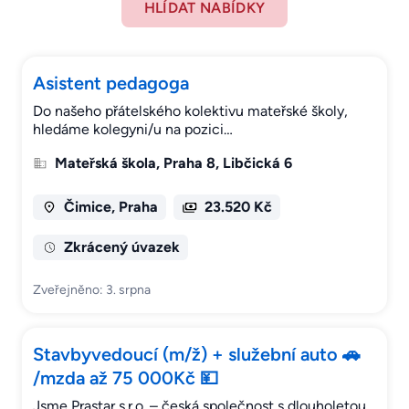
HLÍDAT NABÍDKY
Asistent pedagoga
Do našeho přátelského kolektivu mateřské školy,
hledáme kolegyni/u na pozici…
Mateřská škola, Praha 8, Libčická 6
Čimice, Praha
23.520 Kč
Zkrácený úvazek
Zveřejněno: 3. srpna
Stavbyvedoucí (m/ž) + služební auto 🚗
/mzda až 75 000Kč 💴
Jsme Prastar s.r.o. – česká společnost s dlouholetou