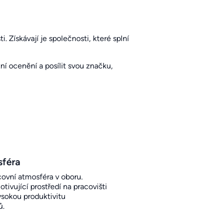
. Získávají je společnosti, které splní
í ocenění a posílit svou značku,
sféra
covní atmosféra v oboru.
otivující prostředí na pracovišti
sokou produktivitu
ů.