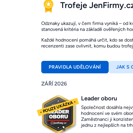
Trofeje JenFirmy.c
Odznaky ukazují, v čem firma vyniká – od kval
stanovená kritéria na základě ověřených h
Každé hodnocení pomáhá určit, kdo se dosta
recenzenti zase ovlivnit, komu budou trofe
PRAVIDLA UDĚLOVÁNÍ
JAK S
ZÁŘÍ 2026
Leader oboru
Společnost dosáhla nejv
hodnocení ve svém obor
Zaměstnanci ji konziste
jednu z nejlepších na trh