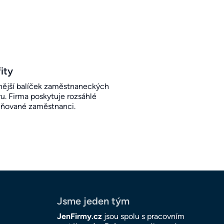
ity
ější balíček zaměstnaneckých
u. Firma poskytuje rozsáhlé
eňované zaměstnanci.
Jsme jeden tým
JenFirmy.cz
jsou spolu s pracovním