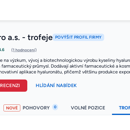
o a.s. - trofeje
POVÝŠIT PROFIL FIRMY
4.6
(1 hodnocení)
se na výzkum, vývoj a biotechnologickou výrobu kyseliny hyaluro
 farmaceutický průmysl. Dodávají aktivní farmaceutické a kosm
inovativní aplikace hyaluronátu, přičemž většinu produkce expor
 RECENZI
HLÍDÁNÍ NABÍDEK
0
POHOVORY
VOLNÉ POZICE
TRO
NOVÉ