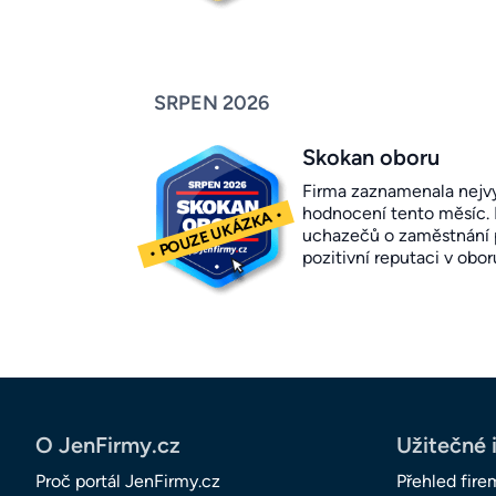
SRPEN 2026
Skokan oboru
Firma zaznamenala nejvy
hodnocení tento měsíc.
uchazečů o zaměstnání p
pozitivní reputaci v obor
O JenFirmy.cz
Užitečné 
Proč portál JenFirmy.cz
Přehled fire