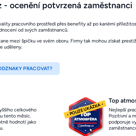
z - ocenění potvrzená zaměstnanci
ity pracovního prostředí přes benefity až po kariérní příležitosti
odnocení od svých zaměstnanců.
ne mezi špičku ve svém oboru. Firmy tak mohou získat prestižn
je uděleny.
 ODZNAKY PRACOVAT?
Top atmo
yššího celkového
Nejlepší pra
u tento měsíc.
Pozitivní a m
ntně hodnotí jako
podporuje vy
u.
zaměstnanc