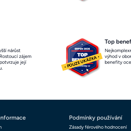
Top benef
šší nárůst
Nejkomplexn
 Rostoucí zájem
výhod v obor
otvrzuje její
benefity oc
u.
informace
Podmínky používání
m
Zásady férového hodnocení