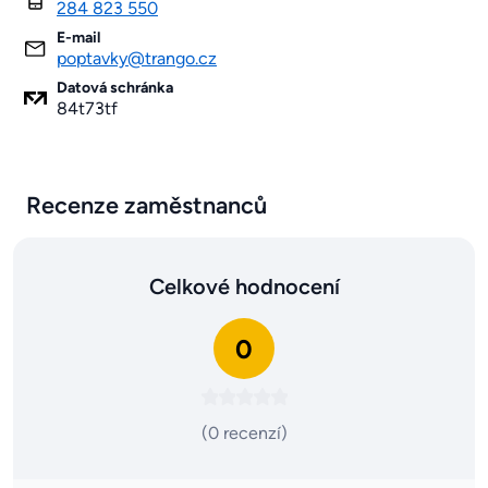
284 823 550
E-mail
poptavky@trango.cz
Datová schránka
84t73tf
Recenze zaměstnanců
Celkové hodnocení
0
(0 recenzí)