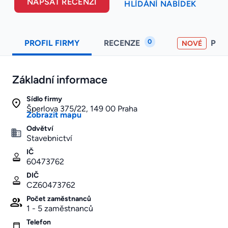
NAPSAT RECENZI
HLÍDÁNÍ NABÍDEK
0
PROFIL FIRMY
RECENZE
PO
NOVÉ
Základní informace
Sídlo firmy
Šperlova 375/22, 149 00 Praha
Zobrazit mapu
Odvětví
Stavebnictví
IČ
60473762
DIČ
CZ60473762
Počet zaměstnanců
1 - 5 zaměstnanců
Telefon