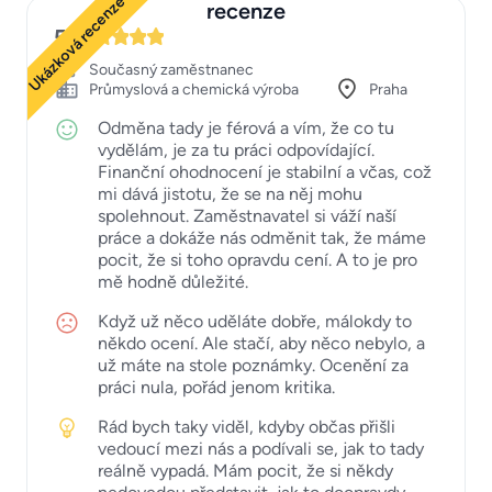
Ukázková recenze
recenze
5
Současný zaměstnanec
Průmyslová a chemická výroba
Praha
Odměna tady je férová a vím, že co tu
vydělám, je za tu práci odpovídající.
Finanční ohodnocení je stabilní a včas, což
mi dává jistotu, že se na něj mohu
spolehnout. Zaměstnavatel si váží naší
práce a dokáže nás odměnit tak, že máme
pocit, že si toho opravdu cení. A to je pro
mě hodně důležité.
Když už něco uděláte dobře, málokdy to
někdo ocení. Ale stačí, aby něco nebylo, a
už máte na stole poznámky. Ocenění za
práci nula, pořád jenom kritika.
Rád bych taky viděl, kdyby občas přišli
vedoucí mezi nás a podívali se, jak to tady
reálně vypadá. Mám pocit, že si někdy