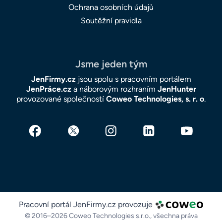
Ochrana osobních údajů
Soutěžní pravidla
Jsme jeden tým
JenFirmy.cz
jsou spolu s pracovním portálem
JenPráce.cz
a náborovým rozhraním
JenHunter
provozované společností
Coweo Technologies, s. r. o
.
Pracovní portál JenFirmy.cz provozuje
© 2016–2026 Coweo Technologies s.r.o.,
všechna práva