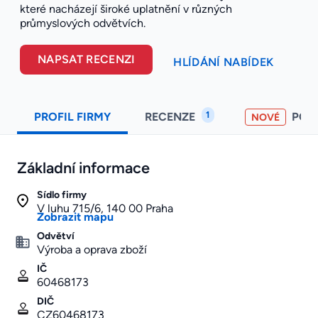
které nacházejí široké uplatnění v různých
průmyslových odvětvích.
NAPSAT RECENZI
HLÍDÁNÍ NABÍDEK
1
PROFIL FIRMY
RECENZE
POH
NOVÉ
Základní informace
Sídlo firmy
V luhu 715/6, 140 00 Praha
Zobrazit mapu
Odvětví
Výroba a oprava zboží
IČ
60468173
DIČ
CZ60468173